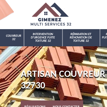
INTERVENTION
RÉPARATION ET
COUVREUR
D'URGENCE FUITE
RÉNOVATION DE
FUI
32
TOITURE 32
TOITURE 32
ARTISAN COUVREUR
32730
RÉALISATIONS
NOUS CONTACTER