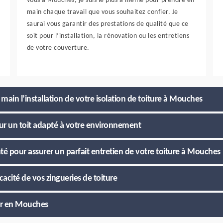
vous à Mouches, je suis le plus à même pour prendre en
main chaque travail que vous souhaitez confier. Je
saurai vous garantir des prestations de qualité que ce
soit pour l’installation, la rénovation ou les entretiens
de votre couverture.
main l’installation de votre isolation de toiture à Mouches
our un toit adapté à votre environnement
é pour assurer un parfait entretien de votre toiture à Mouches
cacité de vos zingueries de toiture
her en Mouches