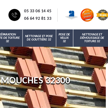
05 33 06 14 45
06 64 92 81 33
RÉPARATION
POSE DE
NETTOYAGE ET
NETTOYAGE ET POSE
TE DE TOITURE
VELUX
DÉMOUSSAGE DE
DE GOUTTIÈRE 32
32
32
TOITURE 32
 MOUCHES 32300