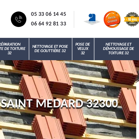
05 33 06 14 45
06 64 92 81 33
RÉPARATION
POSE DE
NETTOYAGE ET
NETTOYAGE ET POSE
TE DE TOITURE
VELUX
DÉMOUSSAGE DE
DE GOUTTIÈRE 32
32
32
TOITURE 32
SAINT MEDARD 32300