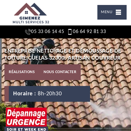
MENU
05 33 06 14 45
06 64 92 81 33
ENTREPRISE NETTOYAGE ET DÉMOUSSAGE DE
TOITURE CUELAS 32300: ARTISAN COUVREUR
RÉALISATIONS
NOUS CONTACTER
Horaire :
8h-20h30