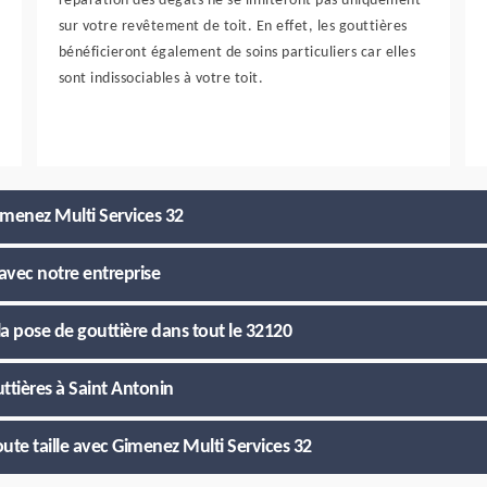
réparation des dégâts ne se limiteront pas uniquement
sur votre revêtement de toit. En effet, les gouttières
bénéficieront également de soins particuliers car elles
sont indissociables à votre toit.
Gimenez Multi Services 32
avec notre entreprise
la pose de gouttière dans tout le 32120
ttières à Saint Antonin
ute taille avec Gimenez Multi Services 32