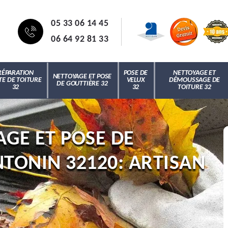
05 33 06 14 45
06 64 92 81 33
RÉPARATION
POSE DE
NETTOYAGE ET
NETTOYAGE ET POSE
TE DE TOITURE
VELUX
DÉMOUSSAGE DE
DE GOUTTIÈRE 32
32
32
TOITURE 32
AGE ET POSE DE
NTONIN 32120: ARTISAN