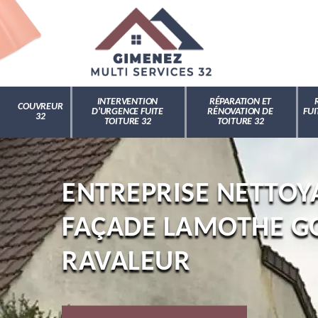
INTERVENTION
RÉPARATION ET
COUVREUR
D'URGENCE FUITE
RÉNOVATION DE
FUI
32
TOITURE 32
TOITURE 32
ENTREPRISE NETTOY
FAÇADE LAMOTHE GO
RAVALEUR