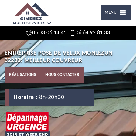
MENU
05 33 06 14 45
06 64 92 81 33
ENTREPRISE POSE DE VELUX MONLEZUN
32230: MEILLEUR COUVREUR
RÉALISATIONS
NOUS CONTACTER
Horaire :
8h-20h30