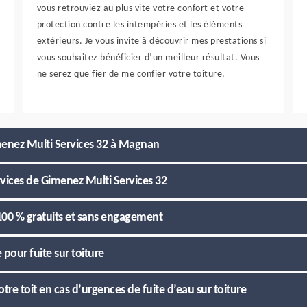
vous retrouviez au plus vite votre confort et votre
protection contre les intempéries et les éléments
extérieurs. Je vous invite à découvrir mes prestations si
vous souhaitez bénéficier d’un meilleur résultat. Vous
ne serez que fier de me confier votre toiture.
imenez Multi Services 32 à Magnan
rvices de Gimenez Multi Services 32
 100 % gratuits et sans engagement
 pour fuite sur toiture
re toit en cas d’urgences de fuite d’eau sur toiture