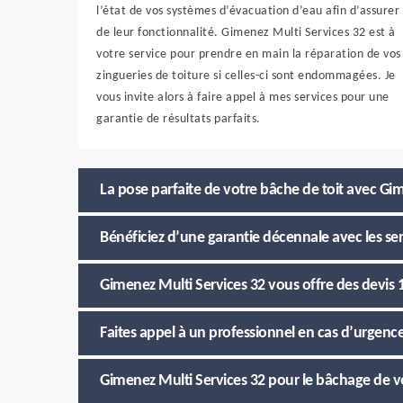
l’état de vos systèmes d’évacuation d’eau afin d’assurer
de leur fonctionnalité. Gimenez Multi Services 32 est à
votre service pour prendre en main la réparation de vos
zingueries de toiture si celles-ci sont endommagées. Je
vous invite alors à faire appel à mes services pour une
garantie de résultats parfaits.
La pose parfaite de votre bâche de toit avec G
Bénéficiez d’une garantie décennale avec les se
Gimenez Multi Services 32 vous offre des devis
Faites appel à un professionnel en cas d’urgence
Gimenez Multi Services 32 pour le bâchage de vot