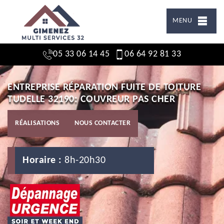
MENU
05 33 06 14 45
06 64 92 81 33
ENTREPRISE RÉPARATION FUITE DE TOITURE
TUDELLE 32190: COUVREUR PAS CHER
RÉALISATIONS
NOUS CONTACTER
Horaire :
8h-20h30