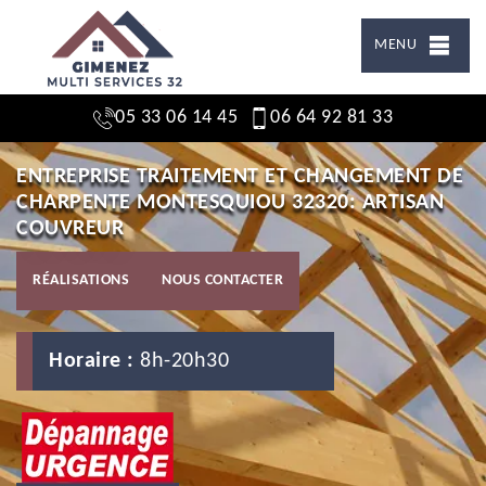
MENU
05 33 06 14 45
06 64 92 81 33
ENTREPRISE TRAITEMENT ET CHANGEMENT DE
CHARPENTE MONTESQUIOU 32320: ARTISAN
COUVREUR
RÉALISATIONS
NOUS CONTACTER
Horaire :
8h-20h30