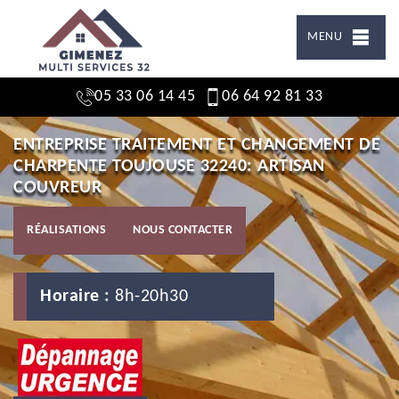
MENU
05 33 06 14 45
06 64 92 81 33
ENTREPRISE TRAITEMENT ET CHANGEMENT DE
CHARPENTE TOUJOUSE 32240: ARTISAN
COUVREUR
RÉALISATIONS
NOUS CONTACTER
Horaire :
8h-20h30