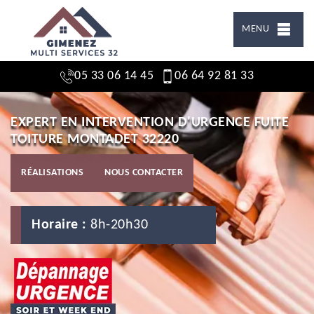
MENU
05 33 06 14 45
06 64 92 81 33
EXPERT EN INTERVENTION D'URGENCE FUITE
TOITURE MONTADET 32220
RÉALISATIONS
NOUS CONTACTER
Horaire :
8h-20h30