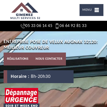
MENU
05 33 06 14 45
06 64 92 81 33
ENTREPRISE POSE DE VELUX AUGNAX 32120:
MEILLEUR COUVREUR
RÉALISATIONS
NOUS CONTACTER
Horaire :
8h-20h30