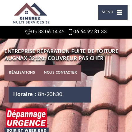
MENU
05 33 06 14 45
06 64 92 81 33
ENTREPRISE RÉPARATION FUITE DE TOITURE
AUGNAX 32120: COUVREUR PAS CHER
RÉALISATIONS
NOUS CONTACTER
Horaire :
8h-20h30