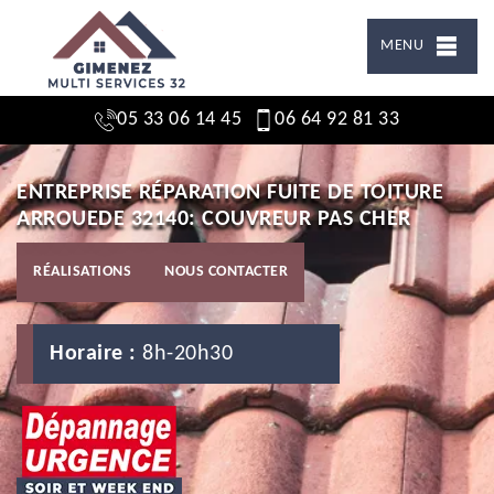
MENU
05 33 06 14 45
06 64 92 81 33
ENTREPRISE RÉPARATION FUITE DE TOITURE
ARROUEDE 32140: COUVREUR PAS CHER
RÉALISATIONS
NOUS CONTACTER
Horaire :
8h-20h30