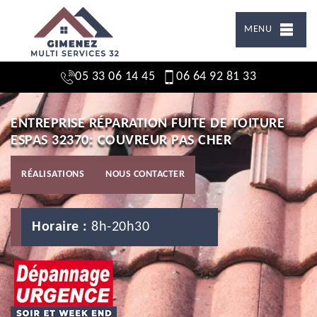
MENU
05 33 06 14 45
06 64 92 81 33
ENTREPRISE RÉPARATION FUITE DE TOITURE
ESPAS 32370: COUVREUR PAS CHER
RÉALISATIONS
NOUS CONTACTER
Horaire :
8h-20h30