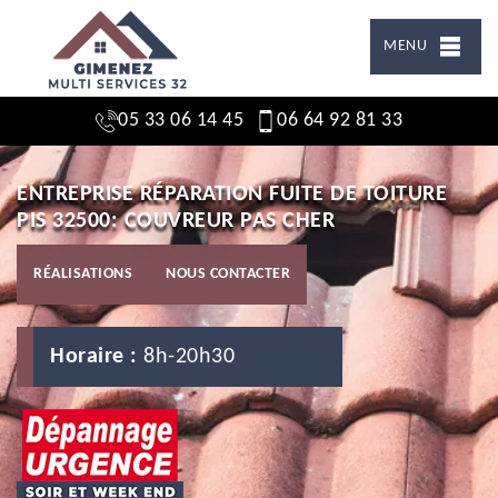
MENU
05 33 06 14 45
06 64 92 81 33
ENTREPRISE RÉPARATION FUITE DE TOITURE
PIS 32500: COUVREUR PAS CHER
RÉALISATIONS
NOUS CONTACTER
Horaire :
8h-20h30