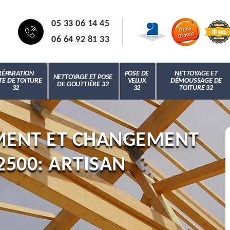
05 33 06 14 45
06 64 92 81 33
RÉPARATION
POSE DE
NETTOYAGE ET
NETTOYAGE ET POSE
TE DE TOITURE
VELUX
DÉMOUSSAGE DE
DE GOUTTIÈRE 32
32
32
TOITURE 32
EMENT ET CHANGEMENT
2500: ARTISAN